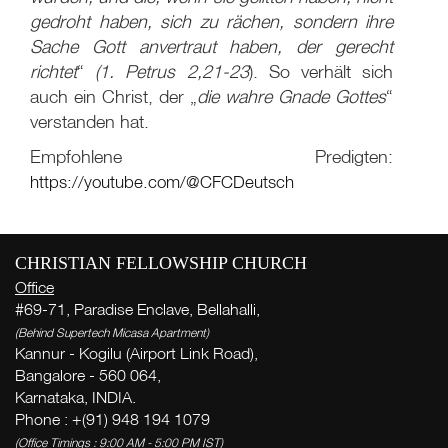
gedroht haben, sich zu rächen, sondern ihre
Sache Gott anvertraut haben, der gerecht
richtet
“
(1. Petrus 2,21-23
). So verhält sich
auch ein Christ, der „
die wahre Gnade Gottes
“
verstanden hat.
Empfohlene Predigten:
https://youtube.com/@CFCDeutsch
Wo
CHRISTIAN FELLOWSHIP CHURCH
W
Office
( Th
#69-71, Paradise Enclave, Bellahalli,
Thi
(Behind Supertech Micasa Apartment)
Kannur - Kogilu (Airport Link Road),
G
Bangalore - 560 064,
Karnataka, INDIA.
V
Phone : +(91) 948 194 1079
(Office Timings : 9:00 AM - 5:00 PM IST)