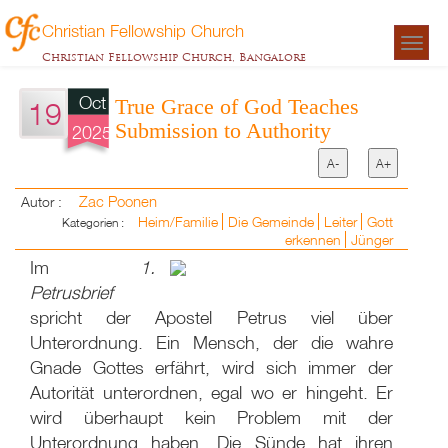
Christian Fellowship Church
Togg
Christian Fellowship Church, Bangalore
navigat
Oct
True Grace of God Teaches
19
Submission to Authority
2025
A-
A+
Zac Poonen
Autor :
Heim/Familie
Die Gemeinde
Leiter
Gott
Kategorien :
erkennen
Jünger
Im
1.
Petrusbrief
spricht der Apostel Petrus viel über
Unterordnung. Ein Mensch, der die wahre
Gnade Gottes erfährt, wird sich immer der
Autorität unterordnen, egal wo er hingeht. Er
wird überhaupt kein Problem mit der
Unterordnung haben. Die Sünde hat ihren