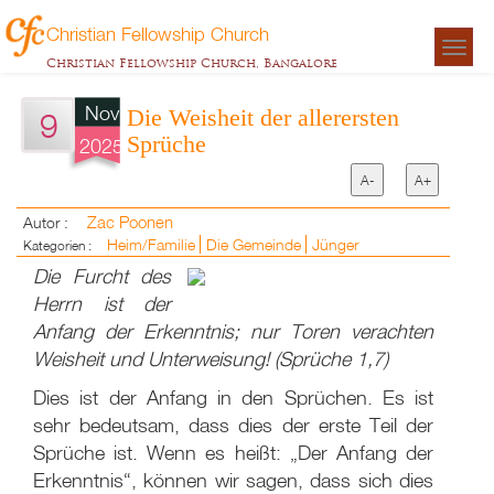
Christian Fellowship Church
Togg
Christian Fellowship Church, Bangalore
navigat
Nov
Die Weisheit der allerersten
9
Sprüche
2025
A-
A+
Zac Poonen
Autor :
Heim/Familie
Die Gemeinde
Jünger
Kategorien :
Die Furcht des
Herrn ist der
Anfang der Erkenntnis; nur Toren verachten
Weisheit und Unterweisung! (Sprüche 1,7)
Dies ist der Anfang in den Sprüchen. Es ist
sehr bedeutsam, dass dies der erste Teil der
Sprüche ist. Wenn es heißt: „Der Anfang der
Erkenntnis“, können wir sagen, dass sich dies