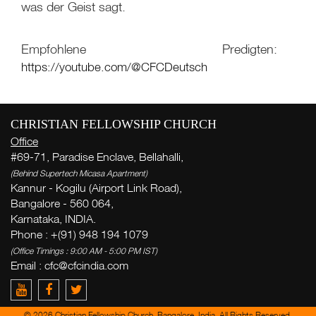
was der Geist sagt.
Empfohlene Predigten:
https://youtube.com/@CFCDeutsch
Wo
CHRISTIAN FELLOWSHIP CHURCH
W
Office
( Th
#69-71, Paradise Enclave, Bellahalli,
Thi
(Behind Supertech Micasa Apartment)
Kannur - Kogilu (Airport Link Road),
G
Bangalore - 560 064,
Karnataka, INDIA.
V
Phone : +(91) 948 194 1079
(Office Timings : 9:00 AM - 5:00 PM IST)
Email :
cfc@cfcindia.com
Erh
per E
KOS
wöch
© 2026 Christian Fellowship Church, Bangalore, India. All Rights Reserved.