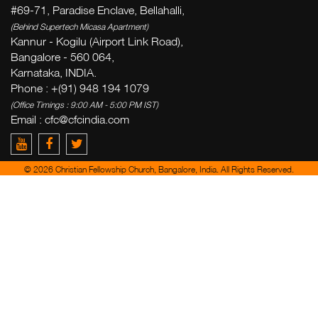
Wo
#69-71, Paradise Enclave, Bellahalli,
(Behind Supertech Micasa Apartment)
Kannur - Kogilu (Airport Link Road),
W
Bangalore - 560 064,
( Th
Karnataka, INDIA.
Thi
Phone : +(91) 948 194 1079
(Office Timings : 9:00 AM - 5:00 PM IST)
G
Email :
cfc@cfcindia.com
V
© 2026 Christian Fellowship Church, Bangalore, India. All Rights Reserved.
Erh
per E
KOS
wöch
Artik
P