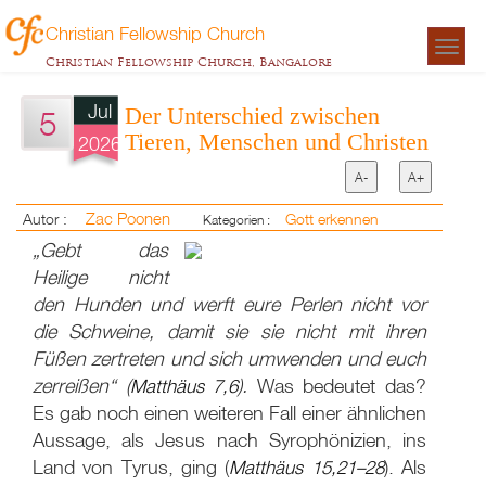
Christian Fellowship Church
Togg
Christian Fellowship Church, Bangalore
navigat
Jul
Der Unterschied zwischen
5
Tieren, Menschen und Christen
2026
A-
A+
Zac Poonen
Autor :
Gott erkennen
Kategorien :
„Gebt das
Heilige nicht
den Hunden und werft eure Perlen nicht vor
die Schweine, damit sie sie nicht mit ihren
Füßen zertreten und sich umwenden und euch
zerreißen“ (
Matthäus 7,6
).
Was bedeutet das?
Es gab noch einen weiteren Fall einer ähnlichen
Aussage, als Jesus nach Syrophönizien, ins
Land von Tyrus, ging (
Matthäus 15,21–28
). Als