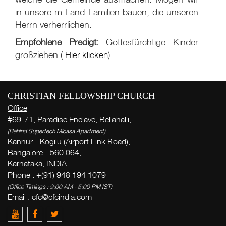
in unsere m Land Familien bauen, die unseren
Herrn verherrlichen.
Empfohlene Predigt:
Gottesfürchtige Kinder
großziehen (
Hier klicken
)
CHRISTIAN FELLOWSHIP CHURCH
Wo
Office
#69-71, Paradise Enclave, Bellahalli,
(Behind Supertech Micasa Apartment)
W
Kannur - Kogilu (Airport Link Road),
( Th
Bangalore - 560 064,
Thi
Karnataka, INDIA.
Phone : +(91) 948 194 1079
G
(Office Timings : 9:00 AM - 5:00 PM IST)
Email :
cfc@cfcindia.com
V