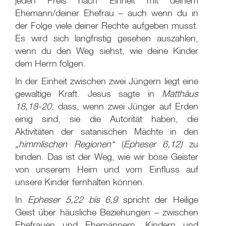
jeden Preis nach Einheit mit deinem
Ehemann/deiner Ehefrau – auch wenn du in
der Folge viele deiner Rechte aufgeben musst.
Es wird sich langfristig gesehen auszahlen,
wenn du den Weg siehst, wie deine Kinder
dem Herrn folgen.
In der Einheit zwischen zwei Jüngern liegt eine
gewaltige Kraft. Jesus sagte in
Matthäus
18,18-20
, dass, wenn zwei Jünger auf Erden
einig sind, sie die Autorität haben, die
Aktivitäten der satanischen Mächte in den
„himmlischen Regionen“
(
Epheser 6,12)
zu
binden. Das ist der Weg, wie wir böse Geister
von unserem Heim und vom Einfluss auf
unsere Kinder fernhalten können.
In
Epheser 5,22 bis 6,9
spricht der Heilige
Geist über häusliche Beziehungen – zwischen
Ehefrauen und Ehemännern, Kindern und