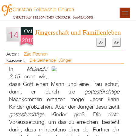
Christian Fellowship Church
Togg
Christian Fellowship Church, Bangalore
navigat
Oct
Jüngerschaft und Familienleben
14
2018
A-
A+
Zac Poonen
Autor :
Die Gemeinde
Jünger
Kategorien :
In
Maleachi
2,15
lesen wir,
dass Gott einen Mann und eine Frau schuf,
damit er durch sie
gottesfürchtige
Nachkommen erhalten möge. Jeder kann
Kinder großziehen. Aber der Jünger Jesu zieht
gottesfürchtige
Kinder groß. Die erste
Voraussetzung, um das zu erreichen, besteht
darin, dass mindestens einer der Partner ein