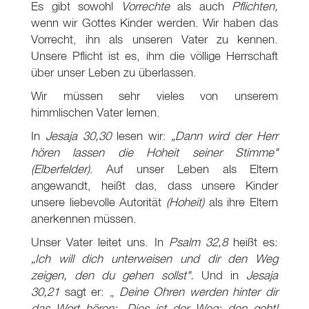
Es gibt sowohl
Vorrechte
als auch
Pflichten,
wenn wir Gottes Kinder werden. Wir haben das
Vorrecht, ihn als unseren Vater zu kennen.
Unsere Pflicht ist es, ihm die völlige Herrschaft
über unser Leben zu überlassen.
Wir müssen sehr vieles von unserem
himmlischen Vater lernen.
In
Jesaja 30,30
lesen wir:
„Dann wird der Herr
hören lassen die Hoheit seiner Stimme"
(Elberfelder)
. Auf unser Leben als Eltern
angewandt, heißt das, dass unsere Kinder
unsere liebevolle Autorität
(Hoheit)
als ihre Eltern
anerkennen müssen.
Unser Vater leitet uns. In
Psalm 32
,8
heißt es:
„Ich will dich unterweisen und dir den Weg
zeigen, den du gehen sollst".
Und in
Jesaja
30,21
sagt er: „
Deine Ohren werden hinter dir
das Wort hören: ‚Dies ist der Weg; den geht!