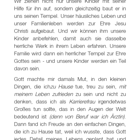
Wir ziehen nicht nur unsere Kinder mit seiner
Hilfe für ihn auf, sondern gleichzeitig baut er in
uns seinen Tempel. Unser häusliches Leben und
unser Familienleben werden zur Ehre Jesu
Christi aufgebaut. Und wir können ihm unsere
Kinder anbefehlen, damit auch sie dasselbe
herrliche Werk in ihrem Leben erfahren. Unsere
Familie wird dann ein herrlicher Tempel zur Ehre
Gottes sein - und unsere Kinder werden ein Teil
davon sein.
Gott machte mir damals Mut, in den kleinen
Dingen, die ich
zu Hause
tue, treu zu sein,
mit
meinem Leben zufrieden
zu sein und nicht zu
denken, dass ich als
Karrierefrau
irgendetwas
Großes tun sollte, das in den Augen der Welt
bedeutend ist
(denn von Beruf war ich Ärztin)
.
Dann fand ich Freude an den einfachen Dingen,
die ich zu Hause tat, weil ich wusste, dass Gott
jedes Detail meines Lebens geplant hat und