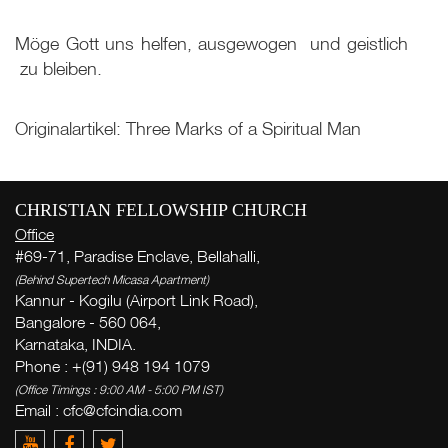
Möge Gott uns helfen, ausgewogen ­ und geistlich
­ zu bleiben.
Originalartikel: Three Marks of a Spiritual Man
CHRISTIAN FELLOWSHIP CHURCH
Office
#69-71, Paradise Enclave, Bellahalli,
Wo
(Behind Supertech Micasa Apartment)
Kannur - Kogilu (Airport Link Road),
Bangalore - 560 064,
W
Karnataka, INDIA.
( Th
Phone : +(91) 948 194 1079
Thi
(Office Timings : 9:00 AM - 5:00 PM IST)
Email :
cfc@cfcindia.com
G