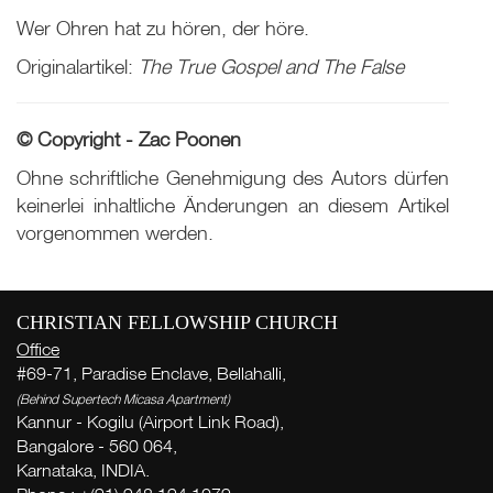
Wer Ohren hat zu hören, der höre.
Originalartikel:
The True Gospel and The False
© Copyright - Zac Poonen
Ohne schriftliche Genehmigung des Autors dürfen
keinerlei inhaltliche Änderungen an diesem Artikel
vorgenommen werden.
CHRISTIAN FELLOWSHIP CHURCH
Office
#69-71, Paradise Enclave, Bellahalli,
Wo
(Behind Supertech Micasa Apartment)
Kannur - Kogilu (Airport Link Road),
W
Bangalore - 560 064,
Karnataka, INDIA.
( Th