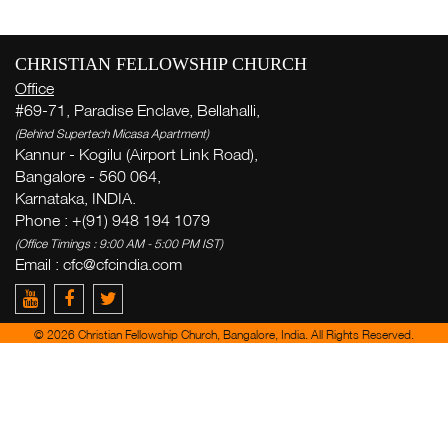
More
CHRISTIAN FELLOWSHIP CHURCH
Office
#69-71, Paradise Enclave, Bellahalli,
(Behind Supertech Micasa Apartment)
Kannur - Kogilu (Airport Link Road),
Wo
Bangalore - 560 064,
Karnataka, INDIA.
W
Phone : +(91) 948 194 1079
( Th
(Office Timings : 9:00 AM - 5:00 PM IST)
Thi
Email :
cfc@cfcindia.com
G
© 2026 Christian Fellowship Church, Bangalore, India. All Rights Reserved.
V
Erh
per E
KOS