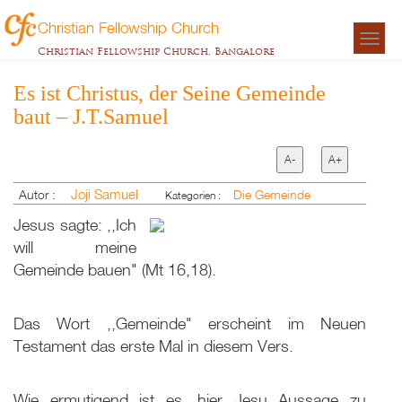
Christian Fellowship Church
Togg
Christian Fellowship Church, Bangalore
navigat
Es ist Christus, der Seine Gemeinde
baut – J.T.Samuel
A-
A+
Joji Samuel
Autor :
Die Gemeinde
Kategorien :
Jesus sagte: ,,Ich
will meine
Gemeinde bauen" (Mt 16
,18).
Das Wort ,,Gemeinde" erscheint im Neuen
Testament das erste Mal in diesem Vers.
Wie ermutigend ist es, hier Jesu Aussage zu